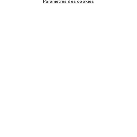
Paramètres des cookies
<
1
3
4
8
>
2
…