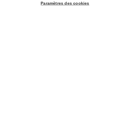
Paramètres des cookies
Nos univers
Yachting
Agencement
Gainerie
Loisirs