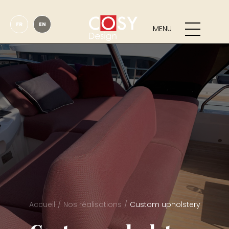
FR
EN
MENU
Accueil
Nos réalisations
Custom upholstery