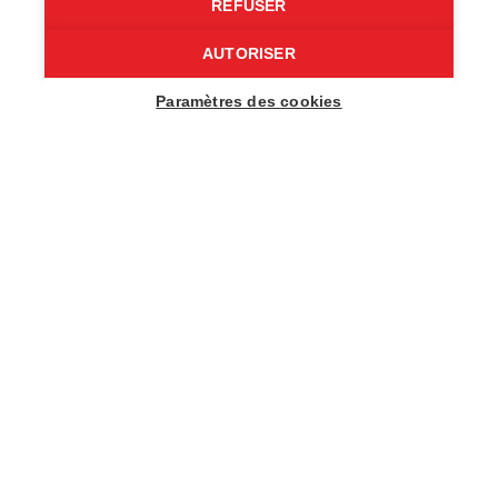
REFUSER
Our expertise
AUTORISER
About us
Paramètres des cookies
Recruitment
Contact
© 2026 - COSY Design | All rights reserved |
Legal notice
|
Manage Cookies
| Made by
the digital communication
agencyJohn Doe et Fils