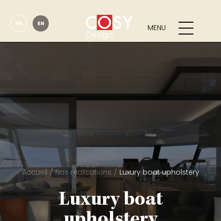
FR
EN
MENU
Accueil
Nos réalisations
Luxury boat upholstery
Luxury boat
upholstery