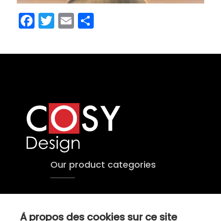
Facebook
Twitter
Email
Share
Our product categories
Yachting
À propos des cookies sur ce site
Fixtures