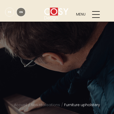
FR
EN
MENU
Accueil
Nos réalisations
Furniture upholstery