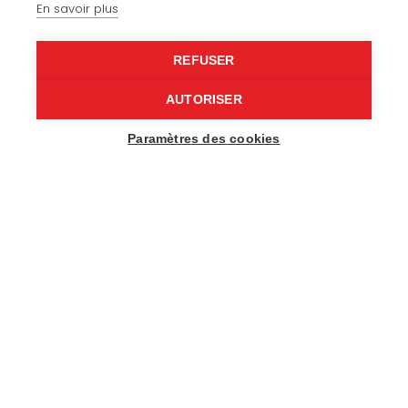
Specialist upholstery
En savoir plus
Leisure
REFUSER
Our expertise
AUTORISER
Paramètres des cookies
About us
Recruitment
Contact
© 2026 - COSY Design | All rights reserved |
Legal notice
|