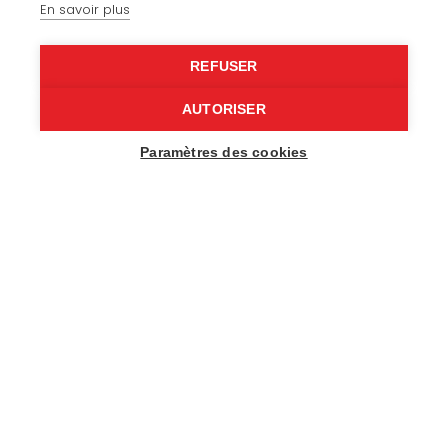
Specialist upholstery
En savoir plus
Leisure
REFUSER
Our expertise
AUTORISER
Paramètres des cookies
About us
Recruitment
Contact
© 2026 - COSY Design | All rights reserved |
Legal notice
|