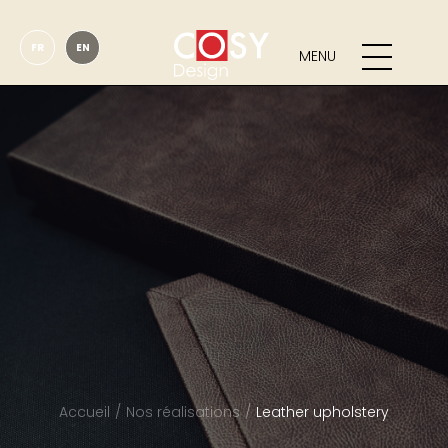
FR
EN
MENU
Accueil
Nos réalisations
Leather upholstery