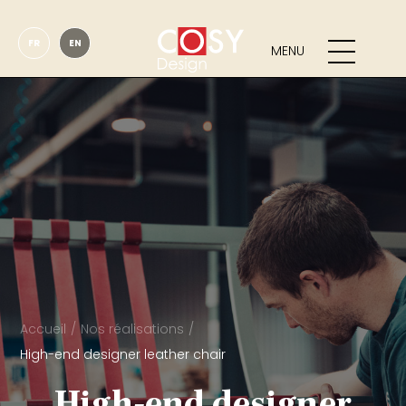
FR
EN
MENU
Accueil
Nos réalisations
High-end designer leather chair