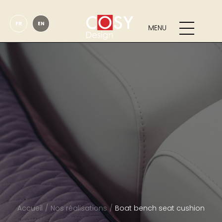
FR
EN
MENU
Accueil
Nos réalisations
Boat bench seat cushion