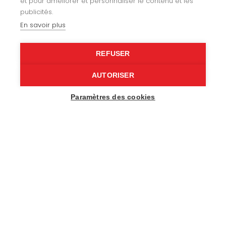
et pour améliorer et personnaliser le contenu et les
Fixtures
publicités.
En savoir plus
Specialist upholstery
Leisure
REFUSER
Our expertise
AUTORISER
Paramètres des cookies
About us
Recruitment
Contact