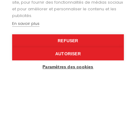
Yachting
site, pour fournir des fonctionnalités de médias sociaux
et pour améliorer et personnaliser le contenu et les
Fixtures
publicités.
En savoir plus
Specialist upholstery
Leisure
REFUSER
AUTORISER
Our expertise
Paramètres des cookies
About us
Recruitment
Contact