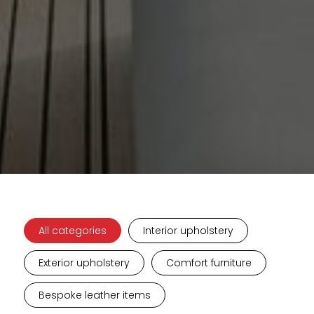
All categories
Interior upholstery
Exterior upholstery
Comfort furniture
Bespoke leather items