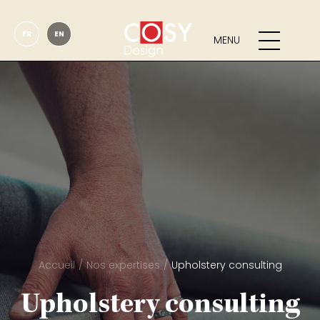
FR
EN
MENU
Accueil
Nos expertises
Upholstery consulting
Upholstery consulting