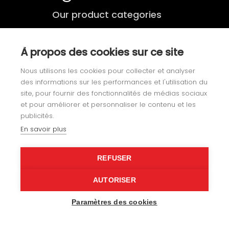
Our product categories
Yachting
À propos des cookies sur ce site
Nous utilisons les cookies pour collecter et analyser
Fixtures
des informations sur les performances et l'utilisation du
site, pour fournir des fonctionnalités de médias sociaux
Specialist upholstery
et pour améliorer et personnaliser le contenu et les
publicités.
Leisure
En savoir plus
Our expertise
REFUSER
About us
AUTORISER
Paramètres des cookies
Recruitment