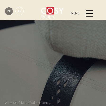
FR
EN
MENU
Accueil
Nos réalisations