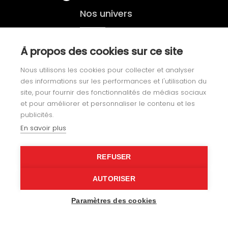
Nos univers
Yachting
À propos des cookies sur ce site
Nous utilisons les cookies pour collecter et analyser
Agencement
des informations sur les performances et l'utilisation du
site, pour fournir des fonctionnalités de médias sociaux
Gainerie
et pour améliorer et personnaliser le contenu et les
publicités.
Loisirs
En savoir plus
Nos réalisations
REFUSER
Notre histoire
AUTORISER
Paramètres des cookies
Recrutement