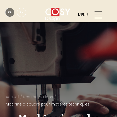
FR
EN
MENU
Accueil
Nos réalisations
Machine à coudre pour matières techniques