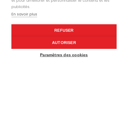
et pour améliorer et personnaliser le contenu et les
Agencement
publicités.
En savoir plus
Gainerie
Loisirs
REFUSER
Nos réalisations
AUTORISER
Paramètres des cookies
Notre histoire
Recrutement
Contactez-nous