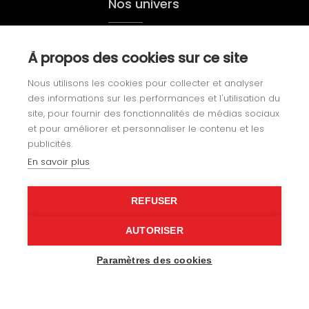
Nos univers
Yachting
À propos des cookies sur ce site
Agencement
Nous utilisons les cookies pour collecter et analyser
des informations sur les performances et l'utilisation du
Gainerie
site, pour fournir des fonctionnalités de médias sociaux
et pour améliorer et personnaliser le contenu et les
Loisirs
publicités.
En savoir plus
Nos réalisations
REFUSER
Notre histoire
AUTORISER
Paramètres des cookies
Recrutement