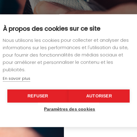
À propos des cookies sur ce site
Nous utilisons les cookies pour collecter et analyser des
informations sur les performances et l'utilisation du site,
pour fournir des fonctionnalités de médias sociaux et
pour améliorer et personnaliser le contenu et les
Le souci du détail passe aussi
publicités.
autres éléments de décorati
En savoir plus
auto-agrippant
… : il exist
sécurité et confort
à l’utilis
REFUSER
AUTORISER
nous travaillons en partenar
meilleurs architectes et co
Paramètres des cookies
intérieurs.